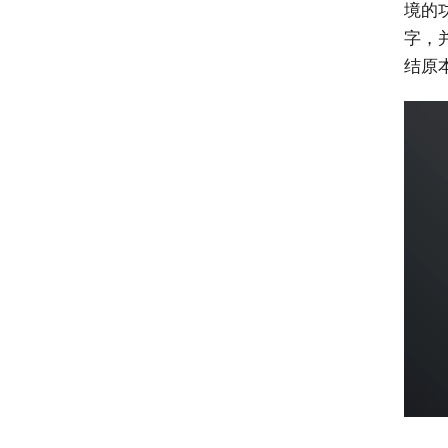
境的
字，并
结原