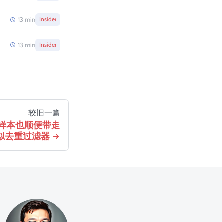
13
min
Insider
13
min
Insider
较旧一篇
样本也顺便带走
似去重过滤器