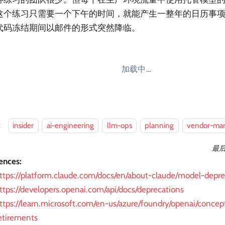
这个练习只需要一个下午的时间，就能产生一整年的日历事
代码冻结期间以邮件的形式突然降临。
加载中…
：
insider
ai-engineering
llm-ops
planning
vendor-ma
最
ences:
ttps://platform.claude.com/docs/en/about-claude/model-depre
ttps://developers.openai.com/api/docs/deprecations
ttps://learn.microsoft.com/en-us/azure/foundry/openai/conce
etirements