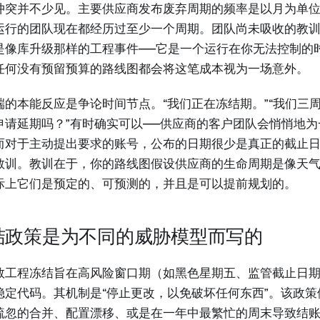
冲突并不少见。主要供应商发布废弃周期的频率是以月为单
运行的团队现在都经历过至少一个周期。团队尚未吸收的教
是像库升级那样的工程事件——它是一个运行在你无法控制的
任何没有预留预算的路线图都会将这笔成本视为一场意外。
端的本能反应是争论时间节点。“我们正在冻结期。”“我们三周
申请延期吗？”有时确实可以——供应商的客户团队会悄悄地
而对于主动提出要求的账号，公布的日期很少是真正的截止
教训。教训在于，你的路线图假设供应商的生命周期是像天
际上它们是预定的、可预测的，并且是可以提前规划的。
结政策是为不同的威胁模型而写的
数工程冻结旨在高风险窗口期（如黑色星期五、监管截止日
稳定代码。其机制是“停止更改，以免破坏任何东西”。该政
疏忽的合并、配置漂移、或是在一年中最繁忙的周末导致结