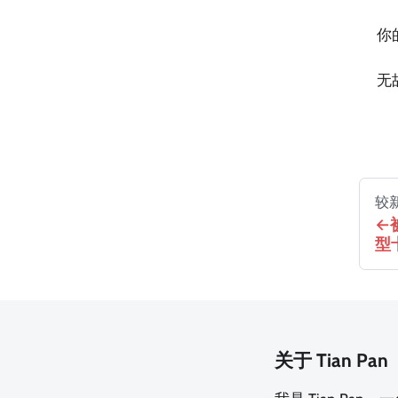
你
无
较
型
关于 Tian Pan