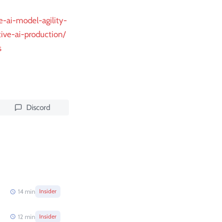
-ai-model-agility-
ive-ai-production/
s
Discord
14
min
Insider
12
min
Insider