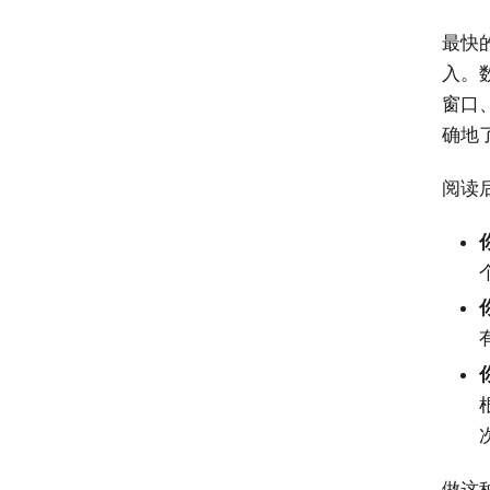
最快
入。
窗口
确地
阅读
做这