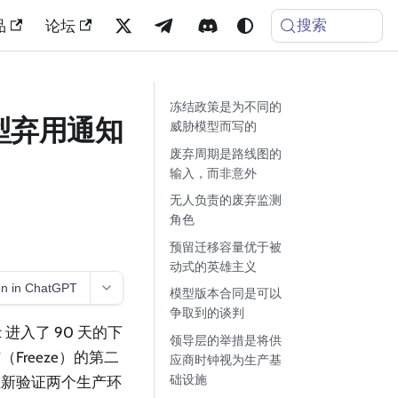
搜索
品
论坛
冻结政策是为不同的
型弃用通知
威胁模型而写的
废弃周期是路线图的
输入，而非意外
无人负责的废弃监测
角色
预留迁移容量优于被
动式的英雄主义
n in ChatGPT
模型版本合同是可以
争取到的谈判
 进入了 90 天的下
领导层的举措是将供
reeze）的第二
应商时钟视为生产基
础设施
重新验证两个生产环