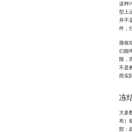
这种
型上
并不
件，
接收
们能
限，
不是
而实
冻
大多
布）
部：