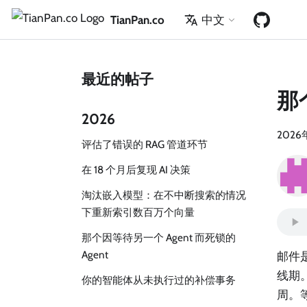
TianPan.co
中文
最近的帖子
那
2026
2026
评估了错误的 RAG 管道环节
在 18 个月后复现 AI 决策
淘汰嵌入模型：在不中断搜索的情况
下重新索引数百万个向量
那个因等待另一个 Agent 而死锁的
Agent
邮件是
线期
你的智能体从未执行过的补偿事务
周。