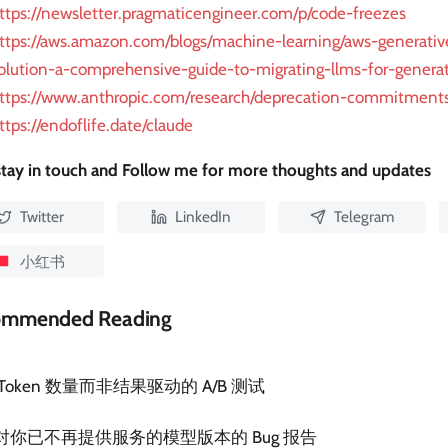
ttps://newsletter.pragmaticengineer.com/p/code-freezes
ttps://aws.amazon.com/blogs/machine-learning/aws-generative
olution-a-comprehensive-guide-to-migrating-llms-for-generat
ttps://www.anthropic.com/research/deprecation-commitment
ttps://endoflife.date/claude
 stay in touch and Follow me for more thoughts and updates
Twitter
LinkedIn
Telegram
小红书
ommended Reading
 Token 数量而非结果驱动的 A/B 测试
对你已不再提供服务的模型版本的 Bug 报告