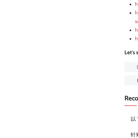
h
h
s
h
h
Let's
Rec
以
针