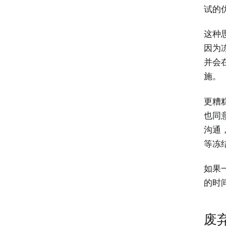
试的
这种
因为
并会
施。
更糟
也同
沟通
等冻
如果
的时
废