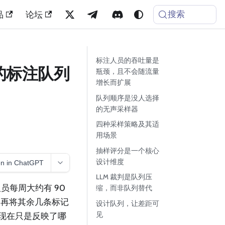
搜索
品
论坛
标注人员的吞吐量是
的标注队列
瓶颈，且不会随流量
增长而扩展
队列顺序是没人选择
的无声采样器
四种采样策略及其适
用场景
抽样评分是一个核心
设计维度
n in ChatGPT
LLM 裁判是队列压
人员每周大约有 90
缩，而非队列替代
，再将其余几条标记
设计队列，让差距可
见
，现在只是反映了哪