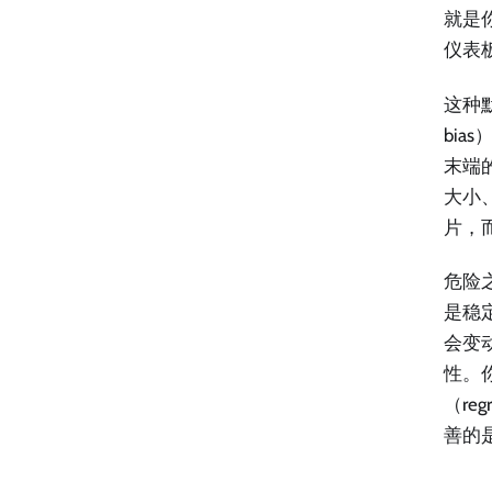
就是
仪表板
这种
bia
末端
大小
片，
危险
是稳
会变
性。
（re
善的