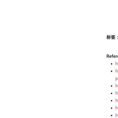
标签
Refer
h
h
p
h
h
h
h
h