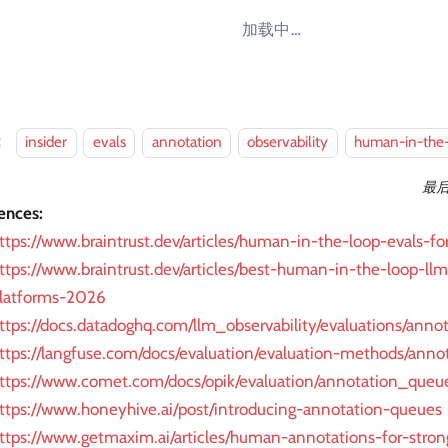
加载中…
：
insider
evals
annotation
observability
human-in-the
最
ences:
ttps://www.braintrust.dev/articles/human-in-the-loop-evals-fo
ttps://www.braintrust.dev/articles/best-human-in-the-loop-ll
latforms-2026
ttps://docs.datadoghq.com/llm_observability/evaluations/anno
ttps://langfuse.com/docs/evaluation/evaluation-methods/anno
ttps://www.comet.com/docs/opik/evaluation/annotation_queu
ttps://www.honeyhive.ai/post/introducing-annotation-queues
ttps://www.getmaxim.ai/articles/human-annotations-for-stron