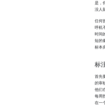
是，
没人
任何
呼机
时间
短的
标本
标
首先
的审核
他们
每周
在一个