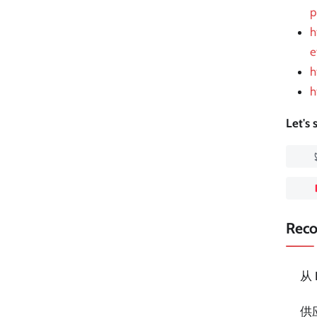
p
h
e
h
h
Let's
Rec
从
供