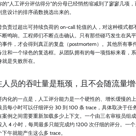
你的“人工评分评估得分”的分母已经悄然缩减到了寥寥几项
刻意设计的排序函数挑选出来的。
曾负责过超出可持续负荷的 on-call 轮值的人，对这种模式
不断鸣响。工程师们不断点击确认。只有那些碰巧发生在风
的事件，才会得到真正的复盘（postmortem）。其他所有
备注和一个绿色的复选框。从团队拥有的每一项指标来看，
身就是失败所在。
注人员的吞吐量是瓶颈，且不会随流量增
要内化的一点是，人工评分能力是一个硬性的、增长缓慢的
员每小时可以仔细评分 30 到 100 条 trace，具体取决
在案例之间需要重新加载多少上下文。一个由三名审核员组
投入 4 小时，每周最多只能完成约 1200 次仔细的评分。一
下午就能产生这么多 trace。