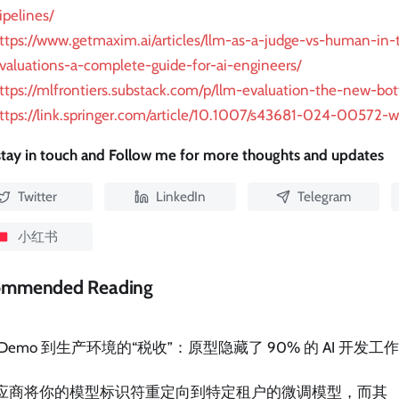
ipelines/
ttps://www.getmaxim.ai/articles/llm-as-a-judge-vs-human-in-
valuations-a-complete-guide-for-ai-engineers/
ttps://mlfrontiers.substack.com/p/llm-evaluation-the-new-bo
ttps://link.springer.com/article/10.1007/s43681-024-00572-w
 stay in touch and Follow me for more thoughts and updates
Twitter
LinkedIn
Telegram
小红书
ommended Reading
 Demo 到生产环境的“税收”：原型隐藏了 90% 的 AI 开发工作
应商将你的模型标识符重定向到特定租户的微调模型，而其