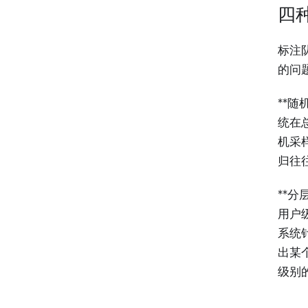
四
标注
的问
**随
统在
机采
归往
**分
用户
系统
出某
级别