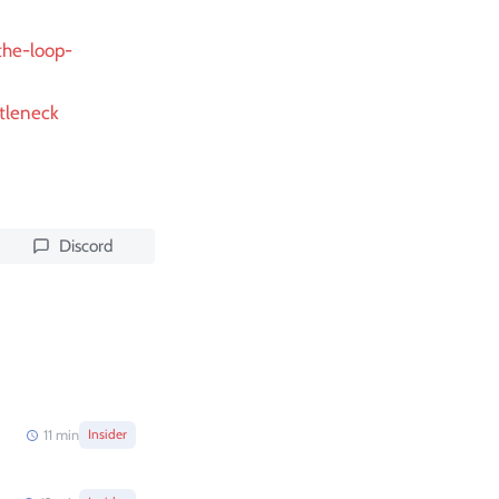
the-loop-
ttleneck
Discord
11
min
Insider