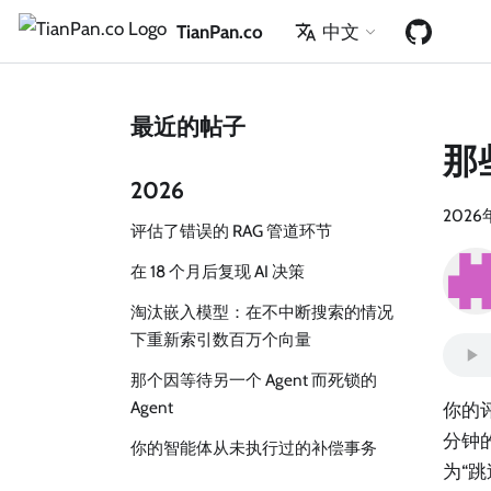
TianPan.co
中文
最近的帖子
那
2026
2026
评估了错误的 RAG 管道环节
在 18 个月后复现 AI 决策
淘汰嵌入模型：在不中断搜索的情况
下重新索引数百万个向量
那个因等待另一个 Agent 而死锁的
Agent
你的评
分钟
你的智能体从未执行过的补偿事务
为“