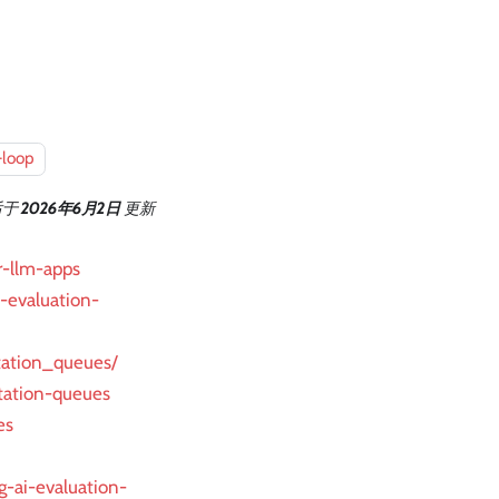
-loop
后
于
2026年6月2日
更新
r-llm-apps
m-evaluation-
tation_queues/
tation-queues
es
g-ai-evaluation-