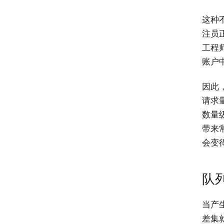
这种
注员
工程
账户
因此
请求量
数量
带来
会变
队
当产生
差集