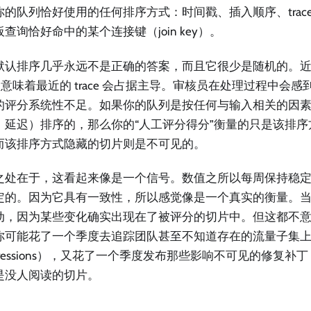
你的队列恰好使用的任何排序方式：时间戳、插入顺序、trace 
查询恰好命中的某个连接键（join key）。
默认排序几乎永远不是正确的答案，而且它很少是随机的。近期偏
s）意味着最近的 trace 会占据主导。审核员在处理过程中会
的评分系统性不足。如果你的队列是按任何与输入相关的因素（
、延迟）排序的，那么你的“人工评分得分”衡量的只是该排
而该排序方式隐藏的切片则是不可见的。
之处在于，这看起来像是一个信号。数值之所以每周保持稳
定的。因为它具有一致性，所以感觉像是一个真实的衡量。
动，因为某些变化确实出现在了被评分的切片中。但这都不
你可能花了一个季度去追踪团队甚至不知道存在的流量子集
gressions），又花了一个季度发布那些影响不可见的修复
是没人阅读的切片。