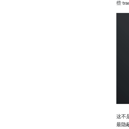
些 t
这不
最隐