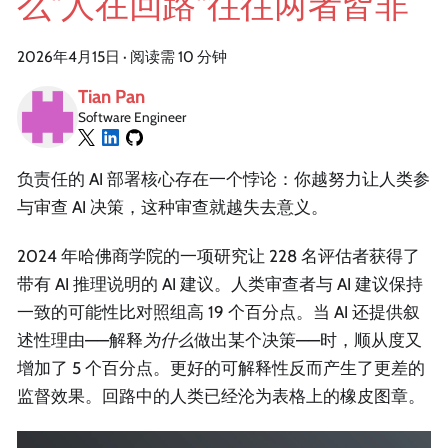
么"人在回路"往往两者皆非
2026年4月15日
·
阅读需 10 分钟
Tian Pan
Software Engineer
负责任的 AI 部署核心存在一个悖论：你越努力让人类参
与审查 AI 决策，这种审查就越失去意义。
2024 年哈佛商学院的一项研究让 228 名评估者获得了
带有 AI 推理说明的 AI 建议。人类审查者与 AI 建议保持
一致的可能性比对照组高 19 个百分点。当 AI 还提供叙
述性理由——解释
为什么
做出某个决策——时，顺从度又
增加了 5 个百分点。更好的可解释性反而产生了更差的
监督效果。回路中的人类已经沦为表格上的橡皮图章。