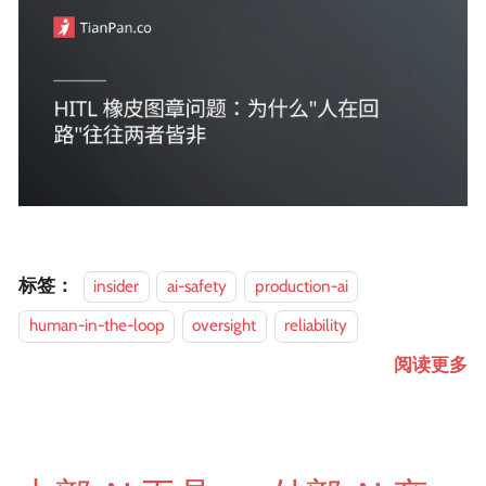
标签：
insider
ai-safety
production-ai
human-in-the-loop
oversight
reliability
阅读更多