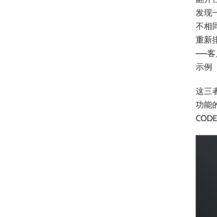
发现
不相
重新
——
示例（
这三
功能
COD