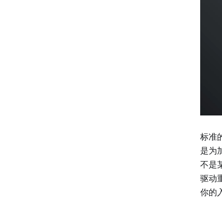
标准
是为
不是某
驱动
你的