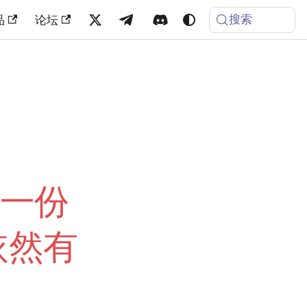
搜索
品
论坛
」
：一份
依然有