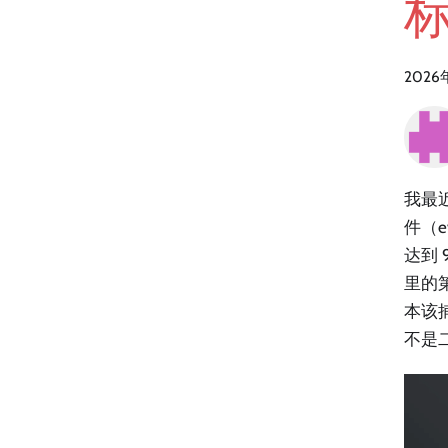
2026
我最
件（e
达到
里的
本该捕
不是