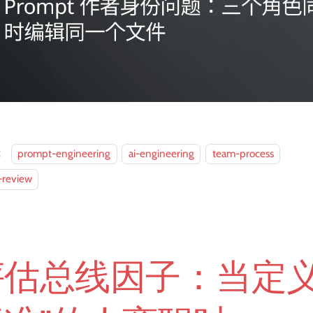
：
prompt-engineering
ai-engineering
team-process
-review
评估总线因子：当定义