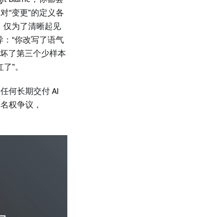
对“变更”的定义各
，仅为了清晰起见
异：“你改写了语气
搞坏了第三个少样本
红了”。
何长期交付 AI
署名权争议，