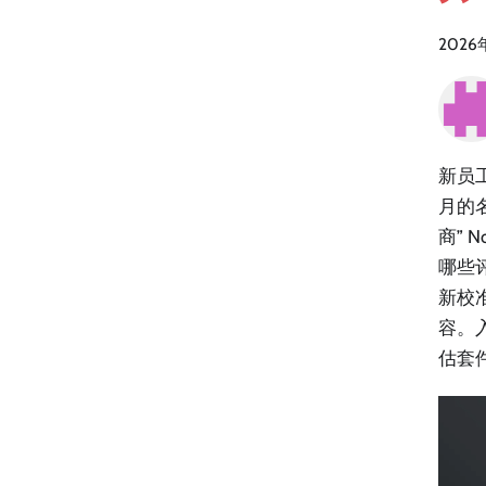
2026
新员
月的名
商”
哪些评
新校
容。
估套