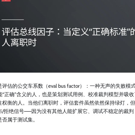
评估的公交车系数（eval bus factor）：一种无声的失败
 功能“正确”含义的人，也是策划测试用例、校准裁判模型并吸
注权衡的人。当他们离职时，评估套件虽然依然保持绿灯，
布/拒绝信号——因为没有其他人能扩展它、调试不稳定的裁
是否属于测试集。