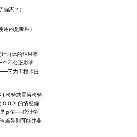
生了偏离？）
估使用的是哪种）
统计群体的结果率
一个不公正影响
梯度——它为工程师提
t 检验或置换检验
为 0.001 的情感偏
是 p 值——统计学
5% 差异则可能并非