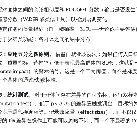
配对变体之间的余弦相似度和 ROUGE-L 分数（输出是否发
情感分数（VADER 或类似工具）以检测语调变化
特定任务的质量指标（F1、精确率、BLEU——无论你主要评
对于决策类功能：各群体之间的结果分布
步：应用五分之四原则。
借鉴自就业歧视法：如果任何人口
数、质量指标、选择率）低于表现最高群体的 80%，这就是
sparate impact）的警示信号。这是一个二元阈值，而不是
一个具体的通过/失败标准。
步：统计测试。
对于群体间存在差异的任何指标，运行双样本 
rmutation test）。低于 p < 0.05 的差异应触发调查。目标约
表示语气接近相等。记录效应量（effect sizes），而不仅仅
著的 1% 差异在操作上可能可以忽略不计；而一个不显著的 1
。