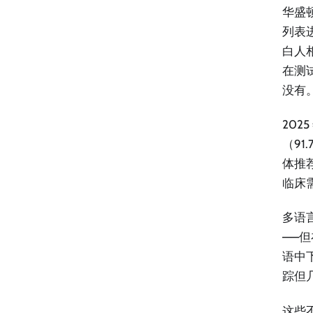
华盛顿
列表
白人
在测
没有
202
（9
体推
临床
多语言
——但
语中
踪但
这些