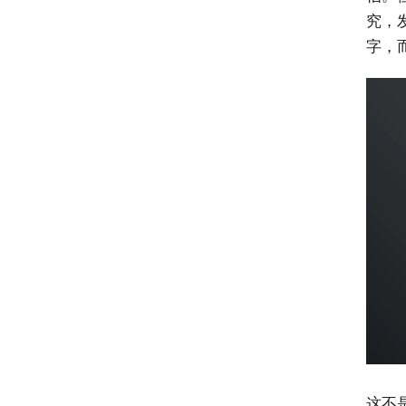
究，
字，
这不