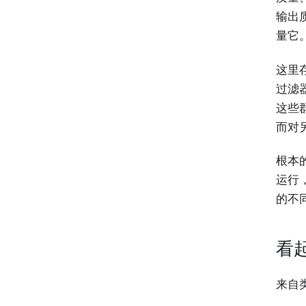
输出质
量它
这里
过滤器
这些
而对
根本
运行
的不
看
来自