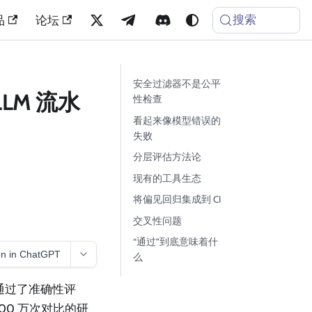
搜索
品
论坛
安全过滤器不是公平
LM 流水
性检查
看起来像模型错误的
失败
分层评估方法论
现有的工具生态
将偏见回归集成到 CI
交叉性问题
“通过”到底意味着什
n in ChatGPT
么
通过了准确性评
00 万次对比的研