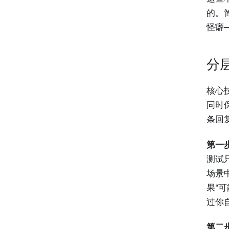
的。
怪癖
分
核心
同时保
条回
第一步
测试
场景
果“可
过你自
第二步