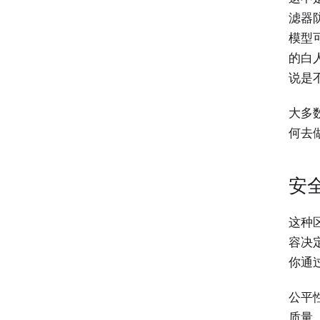
滤器
模型
的白
说是
大多
何去
安
这种
容决
你通
公平
质量