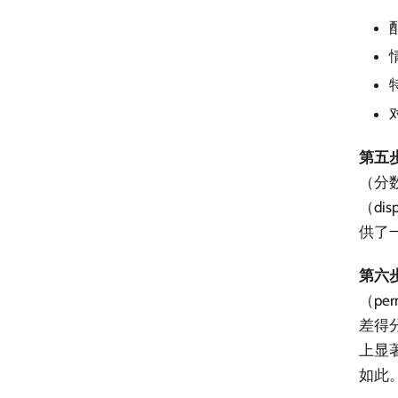
第五
（分
（di
供了
第六
（pe
差得分
上显
如此