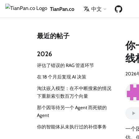
TianPan.co
中文
最近的帖子
你
2026
线
评估了错误的 RAG 管道环节
2026
在 18 个月后复现 AI 决策
淘汰嵌入模型：在不中断搜索的情况
下重新索引数百万个向量
那个因等待另一个 Agent 而死锁的
Agent
你的智能体从未执行过的补偿事务
一个
估。