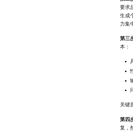
要求
生成
力集中
第三
本：
关键
第四
复，