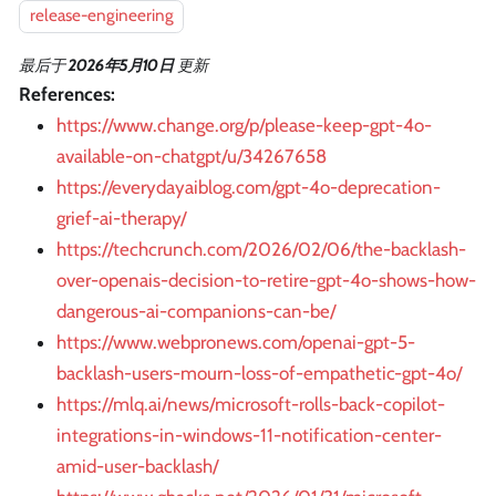
release-engineering
最后
于
2026年5月10日
更新
References:
https://www.change.org/p/please-keep-gpt-4o-
available-on-chatgpt/u/34267658
https://everydayaiblog.com/gpt-4o-deprecation-
grief-ai-therapy/
https://techcrunch.com/2026/02/06/the-backlash-
over-openais-decision-to-retire-gpt-4o-shows-how-
dangerous-ai-companions-can-be/
https://www.webpronews.com/openai-gpt-5-
backlash-users-mourn-loss-of-empathetic-gpt-4o/
https://mlq.ai/news/microsoft-rolls-back-copilot-
integrations-in-windows-11-notification-center-
amid-user-backlash/