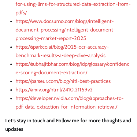
for-using-llms-for-structured-data-extraction-from-
pdfs/
https://www.docsumo.com/blogs/intelligent-
document-processing/intelligent-document-
processing-market-report-2025
https://sparkco.ai/blog/2025-ocr-accuracy-
benchmark-results-a-deep-dive-analysis
https://subhajitbhar.com/blog/idp/glossary/confidenc
e-scoring-document-extraction/
https://parseur.com/blog/hitl-best-practices
https://arxiv.org/html/2410.21169v2
https://developer.nvidia.com/blog/approaches-to-
pdf-data-extraction-for-information-retrieval/
Let's stay in touch and Follow me for more thoughts and
updates