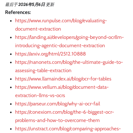
最后
于
2026年5月6日
更新
References:
https://www.runpulse.com/blog/evaluating-
document-extraction
https://landing.ai/developers/going-beyond-ocrllm-
introducing-agentic-document-extraction
https://arxiv.org/html/2512.10888
https://nanonets.com/blog/the-ultimate-guide-to-
assessing-table-extraction
https://www.llamaindex.ai/blog/ocr-for-tables
https://www.vellum.ai/blog/document-data-
extraction-llms-vs-ocrs
https://parseur.com/blog/why-ai-ocr-fail
https://conexiom.com/blog/the-6-biggest-ocr-
problems-and-how-to-overcome-them
https://unstract.com/blog/comparing-approaches-