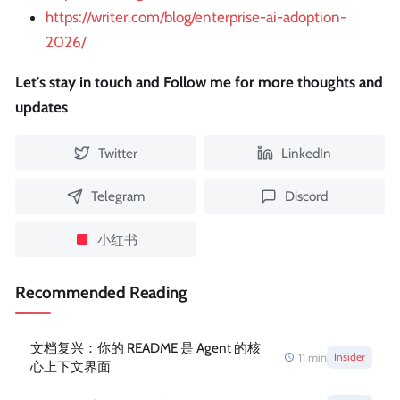
https://writer.com/blog/enterprise-ai-adoption-
2026/
Let's stay in touch and Follow me for more thoughts and
updates
Twitter
LinkedIn
Telegram
Discord
小红书
Recommended Reading
文档复兴：你的 README 是 Agent 的核
11
min
Insider
心上下文界面