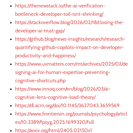
https://thenewstack.io/the-ai-verification-
bottleneck-developer-toil-isnt-shrinking/
https://stackoverflow.blog/2026/02/18/closing-the-
developer-ai-trust-gap/
https://github.blog/news-insights/research/research-
quantifying-github-copilots-impact-on-developer-
productivity-and-happiness/
https://www.uxmatters.com/mt/archives/2025/02/de
signing-ai-for-human-expertise-preventing-
cognitive-shortcuts.php
https://www.innoq.com/en/blog/2026/03/ai-
cognitive-lens-cognitive-load-theory/
https://dl.acm.org/doi/10.1145/3627043.3659569
https://www.frontiersin.org/journals/psychology/articl
es/10.3389/fpsyg.2025.1699320/full
https://arxiv.org/html/2405.02150v1