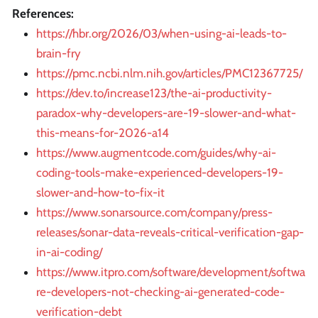
References:
https://hbr.org/2026/03/when-using-ai-leads-to-
brain-fry
https://pmc.ncbi.nlm.nih.gov/articles/PMC12367725/
https://dev.to/increase123/the-ai-productivity-
paradox-why-developers-are-19-slower-and-what-
this-means-for-2026-a14
https://www.augmentcode.com/guides/why-ai-
coding-tools-make-experienced-developers-19-
slower-and-how-to-fix-it
https://www.sonarsource.com/company/press-
releases/sonar-data-reveals-critical-verification-gap-
in-ai-coding/
https://www.itpro.com/software/development/softwa
re-developers-not-checking-ai-generated-code-
verification-debt