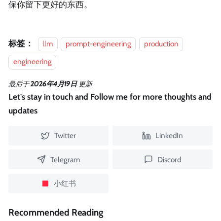
保你留下更好的东西。
标签：
llm
prompt-engineering
production
engineering
最后
于
2026年4月19日
更新
Let's stay in touch and Follow me for more thoughts and
updates
Twitter
LinkedIn
Telegram
Discord
小红书
Recommended Reading