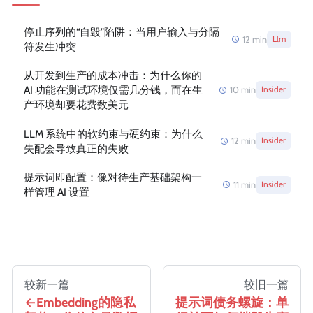
停止序列的“自毁”陷阱：当用户输入与分隔
12
min
Llm
符发生冲突
从开发到生产的成本冲击：为什么你的
AI 功能在测试环境仅需几分钱，而在生
10
min
Insider
产环境却要花费数美元
LLM 系统中的软约束与硬约束：为什么
12
min
Insider
失配会导致真正的失败
提示词即配置：像对待生产基础架构一
11
min
Insider
样管理 AI 设置
较新一篇
较旧一篇
Embedding的隐私
提示词债务螺旋：单