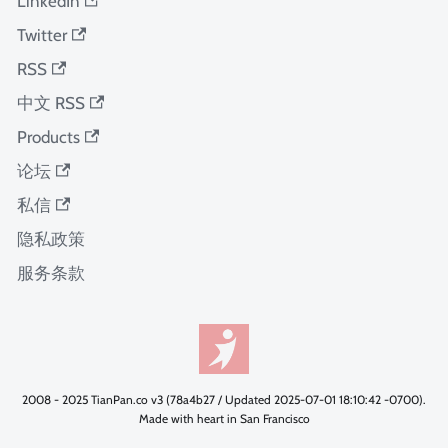
LinkedIn
Twitter
RSS
中文 RSS
Products
论坛
私信
隐私政策
服务条款
2008 - 2025 TianPan.co v3 (78a4b27 / Updated 2025-07-01 18:10:42 -0700).
Made with heart in San Francisco