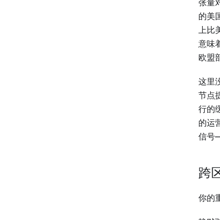
张量
的美
上比
意味
欧盟
这里
节点
行的
的运
信号
跨
你的