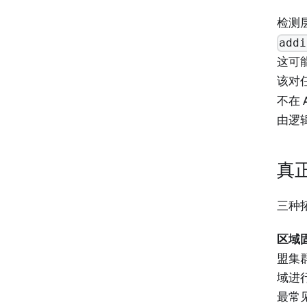
检测层
addi
这可
该对
不在
由逻
真
三种
区域固
盟集
域进
最常