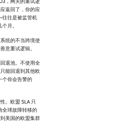
03，网关的重试逻
响应返回了，你的应
—往往是被监管机
几个月。
AI 系统的不当跨境使
的善意重试逻辑。
的回退池。不使用全
点只能回退到其他欧
一个你会告警的
欧盟 SLA 只
动全球故障转移的
由到美国的欧盟集群