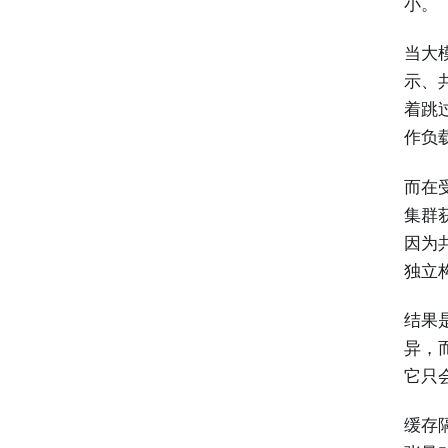
小。
当大
示、
着跳过
作负载
而在
集群
因为
独立
结果
异，
它只
缓存