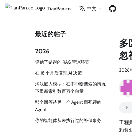
TianPan.co
中文
最近的帖子
多
2026
忽
评估了错误的 RAG 管道环节
2026
在 18 个月后复现 AI 决策
淘汰嵌入模型：在不中断搜索的情况
下重新索引数百万个向量
那个因等待另一个 Agent 而死锁的
Agent
你的智能体从未执行过的补偿事务
工程
和复