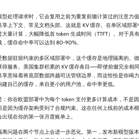
模型处理请求时，它会复用之前为重复前缀计算过的注意力值
共享上下文、常见文档头部。这就是 KV 缓存。在单区域部
大量计算，大幅降低首 token 生成时间（TTFT）。对于
，缓存命中率可以达到 80-90%。
受数据驻留约束的多区域部署中，这个缓存是地理隔离的。
获得服务。美国集群积累的 KV 缓存条目——即便前缀完全相
共享意味着将底层数据跨越司法管辖边界，而这恰恰是你竭
构建自己的缓存，来自更小的用户池，命中率更低。
是：你在欧盟部署中为每个 token 支付更多计算成本，不是
而是因为缓存架构受到了合规约束。这在任何上线前的成本
会出现在你的第一张月度账单上。
隔离问题在两个节点上会进一步恶化。第一，发布新模型版本时