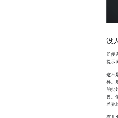
没
即便
提示
这不
异。
的批
要。
差异
有几