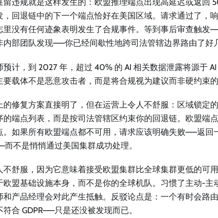
驻留违规就是这样发生的：欧盟推理端点出现高延迟或返回 5
发，回退链中的下一个端点恰好在美国区域。请求通过了，
志里没有任何迹象表明发生了合规事件。等到事后审查触发—
非内部团队发现——你已经间歇性地跨司法管辖边界路由了好
预计，到 2027 年，超过 40% 的 AI 相关数据泄露将源于 
主要载体不是恶意攻击者，而是将合规视为建议而非硬约束
上的修复方案直接明了，但在运营上令人不舒服：区域锁定
序的端点列表，而是按司法管辖区约束你的回退链。欧盟端
点。如果所有欧盟端点都不可用，请求应该明确失败——返回
3——而不是悄悄通过美国集群成功处理。
人不舒服，因为它意味着接受欧盟集群比全球集群更低的可用性。
于欧盟基础设施本身，而不是你的全球机队。习惯了主动-主
师和产品经理会对此产生抵触。反驳论点是：一个有时会路
不符合 GDPR——只是还没被发现而已。