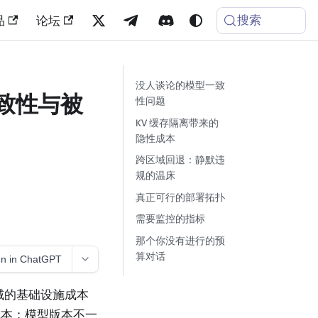
搜索
品
论坛
没人谈论的模型一致
一致性与被
性问题
KV 缓存隔离带来的
隐性成本
跨区域回退：静默违
规的温床
真正可行的部署拓扑
需要监控的指标
那个你没有进行的预
算对话
n in ChatGPT
域的基础设施成本
成本：模型版本不一