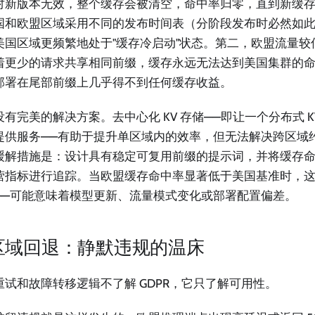
对新版本无效，整个缓存会被清空，命中率归零，直到新缓
国和欧盟区域采用不同的发布时间表（分阶段发布时必然如
美国区域更频繁地处于"缓存冷启动"状态。第二，欧盟流量较
着更少的请求共享相同前缀，缓存永远无法达到美国集群的
部署在尾部前缀上几乎得不到任何缓存收益。
没有完美的解决方案。去中心化 KV 存储——即让一个分布式 K
提供服务——有助于提升单区域内的效率，但无法解决跨区域
缓解措施是：设计具有稳定可复用前缀的提示词，并将缓存
营指标进行追踪。当欧盟缓存命中率显著低于美国基准时，
——可能意味着模型更新、流量模式变化或部署配置偏差。
区域回退：静默违规的温床
重试和故障转移逻辑不了解 GDPR，它只了解可用性。