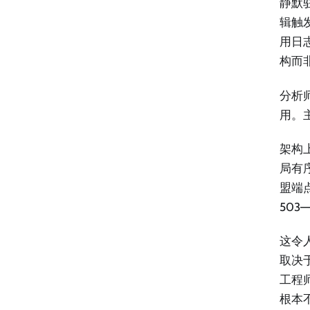
静默
辑触
用日
构而
分析师
用。
架构
局有
盟端
50
这令
取决
工程
根本