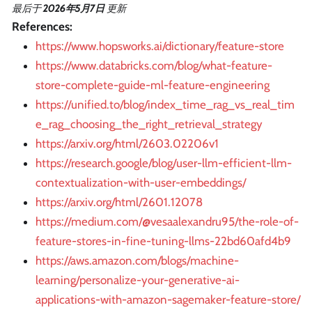
最后
于
2026年5月7日
更新
References:
https://www.hopsworks.ai/dictionary/feature-store
https://www.databricks.com/blog/what-feature-
store-complete-guide-ml-feature-engineering
https://unified.to/blog/index_time_rag_vs_real_tim
e_rag_choosing_the_right_retrieval_strategy
https://arxiv.org/html/2603.02206v1
https://research.google/blog/user-llm-efficient-llm-
contextualization-with-user-embeddings/
https://arxiv.org/html/2601.12078
https://medium.com/@vesaalexandru95/the-role-of-
feature-stores-in-fine-tuning-llms-22bd60afd4b9
https://aws.amazon.com/blogs/machine-
learning/personalize-your-generative-ai-
applications-with-amazon-sagemaker-feature-store/