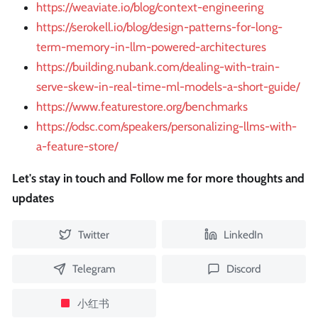
https://weaviate.io/blog/context-engineering
https://serokell.io/blog/design-patterns-for-long-
term-memory-in-llm-powered-architectures
https://building.nubank.com/dealing-with-train-
serve-skew-in-real-time-ml-models-a-short-guide/
https://www.featurestore.org/benchmarks
https://odsc.com/speakers/personalizing-llms-with-
a-feature-store/
Let's stay in touch and Follow me for more thoughts and
updates
Twitter
LinkedIn
Telegram
Discord
小红书