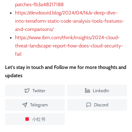
patches-fb3a48217188
https://devdosvid.blog/2024/04/16/a-deep-dive-
into-terraform-static-code-analysis-tools-features-
and-comparisons/
https://www.ibm.com/think/insights/2024-cloud-
threat-landscape-report-how-does-cloud-security-
fail
Let's stay in touch and Follow me for more thoughts and
updates
Twitter
LinkedIn
Telegram
Discord
小红书