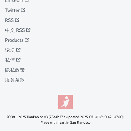
LinkedIn
Twitter
RSS
中文 RSS
Products
论坛
私信
隐私政策
服务条款
2008 - 2025 TianPan.co v3 (78a4b27 / Updated 2025-07-01 18:10:42 -0700).
Made with heart in San Francisco