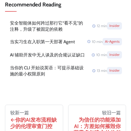
Recommended Reading
安全智能体如何跨过那行它“看不见”的
12
min
Insider
注释，升级了被固定的依赖
当实习生在入职第一天部署 Agent
10
min
Ai-Agents
AI 辅助开发中无人谈及的合规认证缺口
10
min
Insider
当你的 CLI 开始说英语：可提示基础设
13
min
Insider
施的最小权限原则
较新一篇
较旧一篇
你的AI发布流程缺
为信任的功能添加
少的伦理审查门控
AI：方差如何摧毁你