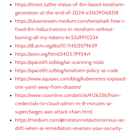
https://itnext.io/the-status-of-llm-based-terraform-
generation-at-the-end-of-2024-e31639068318
https://lukasniessen.medium.com/terrashark-how-i-
fixed-llm-hallucinations-in-terraform-without-
burning-all-my-tokens-6c52a9910234
https://dl.acm.org/doi/10.1145/3579639
https://arxiv.org/html/2405.19954v1
https://spacelift.io/blog/iac-scanning-tools
https://spacelift.io/blog/terraform-policy-as-code
https://www.aquasec.com/blog/kubernetes-exposed-
one-yaml-away-from-disaster/
https://www.csoonline.com/article/4126336/from-
credentials-to-cloud-admin-in-8-minutes-ai-
supercharges-aws-attack-chain.html
https://medium.com/@instatunnel/autonomous-iac-
drift-when-ai-remediation-reverses-your-security-