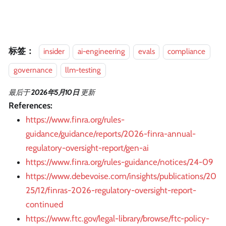
标签：
insider
ai-engineering
evals
compliance
governance
llm-testing
最后
于
2026年5月10日
更新
References:
https://www.finra.org/rules-
guidance/guidance/reports/2026-finra-annual-
regulatory-oversight-report/gen-ai
https://www.finra.org/rules-guidance/notices/24-09
https://www.debevoise.com/insights/publications/20
25/12/finras-2026-regulatory-oversight-report-
continued
https://www.ftc.gov/legal-library/browse/ftc-policy-