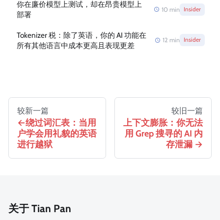
你在廉价模型上测试，却在昂贵模型上
10
min
Insider
部署
Tokenizer 税：除了英语，你的 AI 功能在
12
min
Insider
所有其他语言中成本更高且表现更差
较新一篇
较旧一篇
绕过词汇表：当用
上下文膨胀：你无法
户学会用礼貌的英语
用 Grep 搜寻的 AI 内
进行越狱
存泄漏
关于 Tian Pan