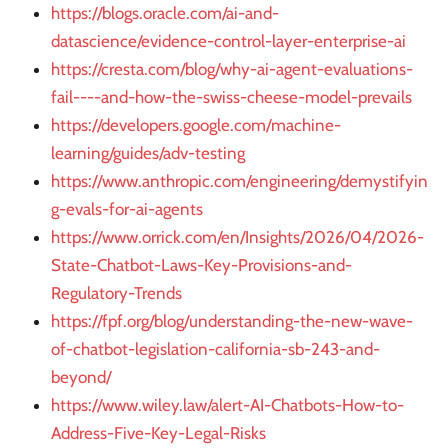
https://blogs.oracle.com/ai-and-
datascience/evidence-control-layer-enterprise-ai
https://cresta.com/blog/why-ai-agent-evaluations-
fail----and-how-the-swiss-cheese-model-prevails
https://developers.google.com/machine-
learning/guides/adv-testing
https://www.anthropic.com/engineering/demystifyin
g-evals-for-ai-agents
https://www.orrick.com/en/Insights/2026/04/2026-
State-Chatbot-Laws-Key-Provisions-and-
Regulatory-Trends
https://fpf.org/blog/understanding-the-new-wave-
of-chatbot-legislation-california-sb-243-and-
beyond/
https://www.wiley.law/alert-AI-Chatbots-How-to-
Address-Five-Key-Legal-Risks