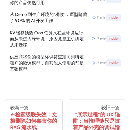
你的产品仍然可用
从 Demo 到生产环境的“税收”：原型隐藏
11
min
Insider
了 90% 的 AI 开发工作
KV 缓存预热 Cron 任务只在蓝环境运行
而从未进入绿环境，原因竟是主机绑定
12
min
Insider
从未迁移
供应商将你的模型标识符重定向到特定
租户的微调模型，而其他人使用的却是
12
min
Insider
基础模型
较新一篇
较旧一篇
检索级联失效：文
“展示过程”的 UX 陷
档删除如何毒害你的
阱：当推理链只是披
RAG 流水线
着产品外壳的调试输