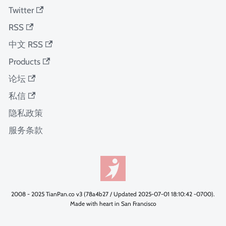
Twitter
RSS
中文 RSS
Products
论坛
私信
隐私政策
服务条款
2008 - 2025 TianPan.co v3 (78a4b27 / Updated 2025-07-01 18:10:42 -0700).
Made with heart in San Francisco