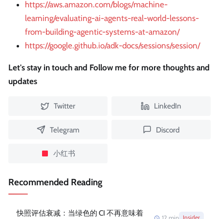
https://aws.amazon.com/blogs/machine-
learning/evaluating-ai-agents-real-world-lessons-
from-building-agentic-systems-at-amazon/
https://google.github.io/adk-docs/sessions/session/
Let's stay in touch and Follow me for more thoughts and
updates
Twitter
LinkedIn
Telegram
Discord
小红书
Recommended Reading
快照评估衰减：当绿色的 CI 不再意味着
12
min
Insider