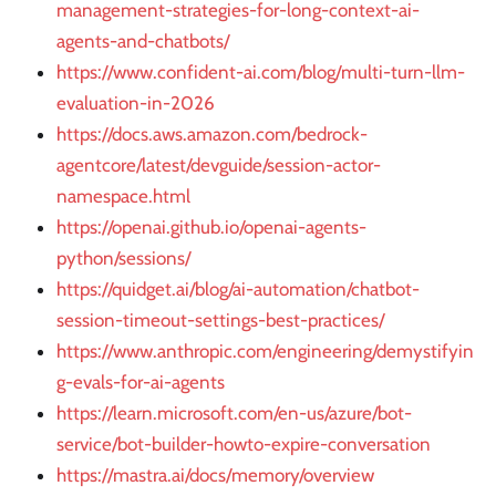
management-strategies-for-long-context-ai-
agents-and-chatbots/
https://www.confident-ai.com/blog/multi-turn-llm-
evaluation-in-2026
https://docs.aws.amazon.com/bedrock-
agentcore/latest/devguide/session-actor-
namespace.html
https://openai.github.io/openai-agents-
python/sessions/
https://quidget.ai/blog/ai-automation/chatbot-
session-timeout-settings-best-practices/
https://www.anthropic.com/engineering/demystifyin
g-evals-for-ai-agents
https://learn.microsoft.com/en-us/azure/bot-
service/bot-builder-howto-expire-conversation
https://mastra.ai/docs/memory/overview