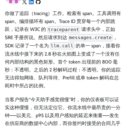
你做了追踪（tracing）工作。检索有 span。工具调用有
span。编排循环有 span。Trace ID 贯穿每一个内部跳
跃，记录在 W3C 的
请求头中，正如
traceparent
SRE 手册所说。然后请求到达
，
messages.create
SDK 记录了一个名为
的单一 span，接着你
llm.call
流水线中接下来的 2.8 秒在火焰图上变成了一个没有任
何内部结构的黑色矩形。首个 token 出现前的 800 毫
秒：不透明。之后的 2 秒解码过程：不透明。你的追踪
无法得知网络、队列等待、Prefill 或单 token 解码在总
耗时中所占的比例。
当客户报告“今天助手感觉很慢”时，你的仪表板可以证
实这种缓慢，但无法定位它。你流水线中最昂贵的一分
钟——以美元、p95 以及用户感知的延迟来衡量——发生
在供应商的数据中心内部，而你签约时接受的合同几乎