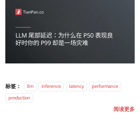
标签：
llm
inference
latency
performance
production
阅读更多