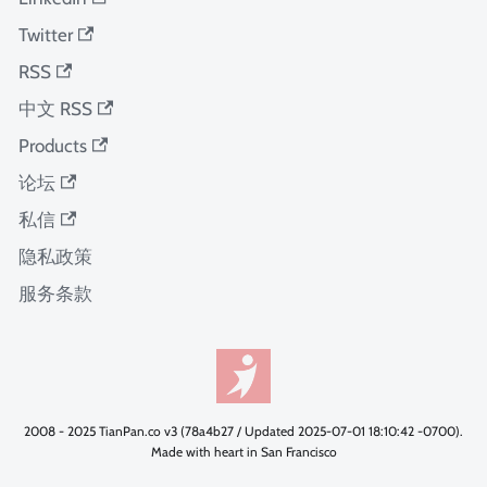
Twitter
RSS
中文 RSS
Products
论坛
私信
隐私政策
服务条款
2008 - 2025 TianPan.co v3 (78a4b27 / Updated 2025-07-01 18:10:42 -0700).
Made with heart in San Francisco