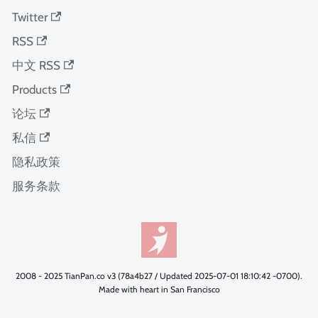
Twitter
RSS
中文 RSS
Products
论坛
私信
隐私政策
服务条款
2008 - 2025 TianPan.co v3 (78a4b27 / Updated 2025-07-01 18:10:42 -0700).
Made with heart in San Francisco