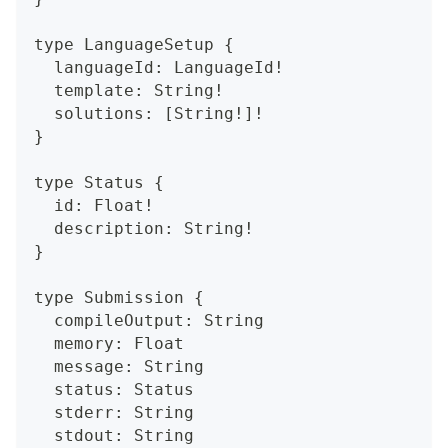
type LanguageSetup {
  languageId: LanguageId!
  template: String!
  solutions: [String!]!
}
type Status {
  id: Float!
  description: String!
}
type Submission {
  compileOutput: String
  memory: Float
  message: String
  status: Status
  stderr: String
  stdout: String