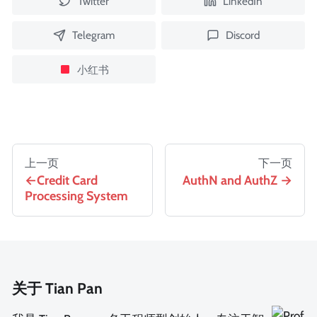
Twitter
LinkedIn
Telegram
Discord
小红书
上一页
下一页
Credit Card
AuthN and AuthZ
Processing System
关于 Tian Pan