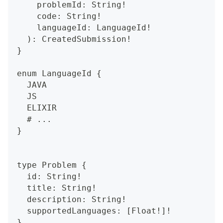
    problemId: String!
    code: String!
    languageId: LanguageId!
  ): CreatedSubmission!
}
enum LanguageId {
  JAVA
  JS
  ELIXIR
  # ...
}
type Problem {
  id: String!
  title: String!
  description: String!
  supportedLanguages: [Float!]!
}