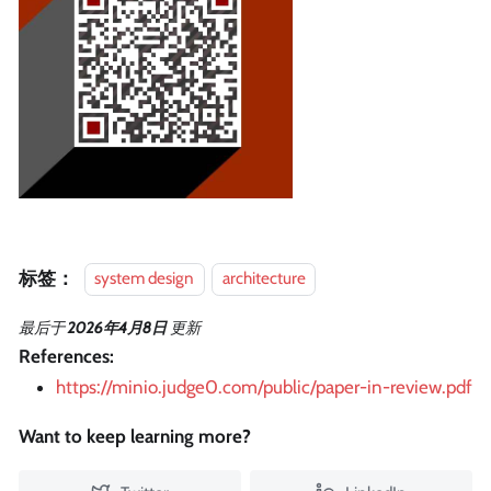
标签：
system design
architecture
最后
于
2026年4月8日
更新
References:
https://minio.judge0.com/public/paper-in-review.pdf
Want to keep learning more?