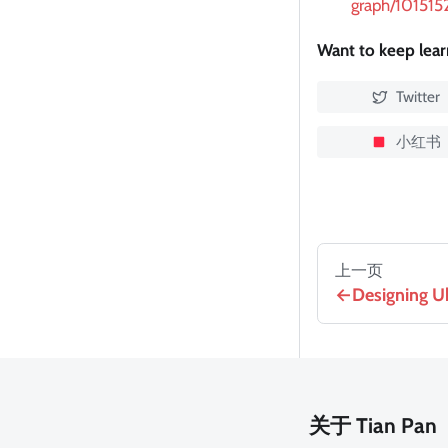
graph/10151
Want to keep lea
Twitter
小红书
上一页
Designing U
关于 Tian Pan