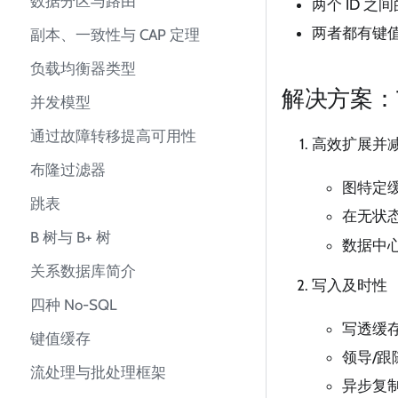
数据分区与路由
两个 ID 
两者都有键
副本、一致性与 CAP 定理
负载均衡器类型
解决方案：
并发模型
通过故障转移提高可用性
高效扩展并
布隆过滤器
图特定
跳表
在无状
B 树与 B+ 树
数据中
关系数据库简介
写入及时性
四种 No-SQL
写透缓
键值缓存
领导/
流处理与批处理框架
异步复