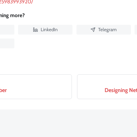
525983993920/
rning more?
LinkedIn
Telegram
ber
Designing Net