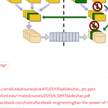
esign
.cornell.edu/courses/cs6410/2015fa/slides/tao_atc.pptx
anford.edu/~matei/courses/2015/6.S897/slides/tao.pdf
facebook.com/notes/facebook-engineering/tao-the-power-of-