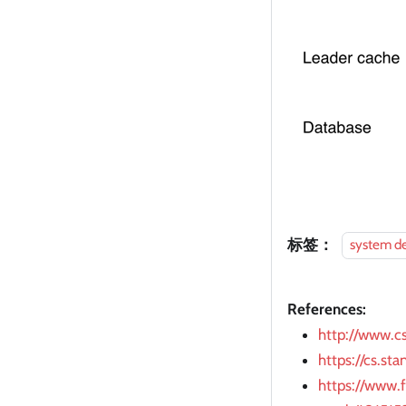
标签：
system d
References:
http://www.cs
https://cs.st
https://www.