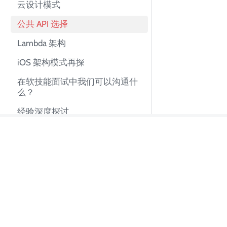
云设计模式
公共 API 选择
Lambda 架构
iOS 架构模式再探
在软技能面试中我们可以沟通什
么？
经验深度探讨
三种编程范式
关于 Tian Pan
SOLID 设计原则
我是 Tian Pa
并扩展工程团队。
南。曾在 Uber、B