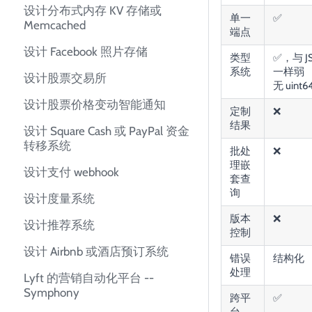
设计分布式内存 KV 存储或
单一
✅
Memcached
端点
设计 Facebook 照片存储
类型
✅，与 J
系统
一样弱
设计股票交易所
无 uint6
设计股票价格变动智能通知
定制
❌
结果
设计 Square Cash 或 PayPal 资金
转移系统
批处
❌
理嵌
设计支付 webhook
套查
询
设计度量系统
版本
❌
设计推荐系统
控制
设计 Airbnb 或酒店预订系统
错误
结构化
处理
Lyft 的营销自动化平台 --
Symphony
跨平
✅