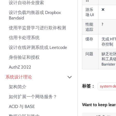
台
设计自动补全搜索
游乐
❌
设计负载均衡器或 Dropbox
场 UI
Bandaid
性能
?
使用半监督学习进行欺诈检测
追踪
信用卡处理系统
缓存
无或 HT
存控制
设计在线评测系统或 Leetcode
问题
缺乏社
身份验证和授权
和工具
Barrister
AuthZ 2022
系统设计理论
标签：
system d
架构简介
如何扩展一个网络服务？
Want to keep lea
ACID 与 BASE