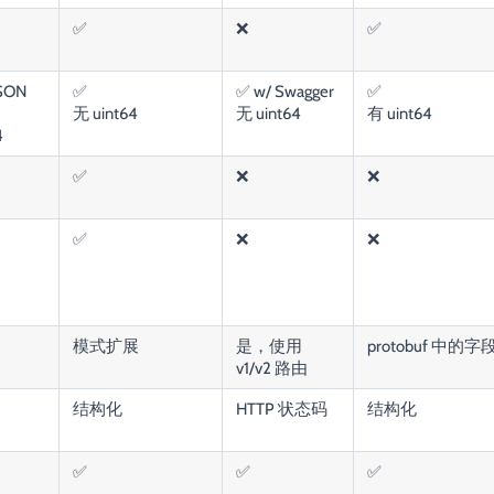
✅
❌
✅
SON
✅
✅ w/ Swagger
✅
无 uint64
无 uint64
有 uint64
4
✅
❌
❌
✅
❌
❌
模式扩展
是，使用
protobuf 中的
v1/v2 路由
结构化
HTTP 状态码
结构化
✅
✅
✅