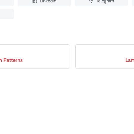
LinkedIn
Telegram
n Patterns
Lam