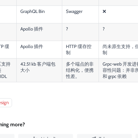
GraphQL Bin
Swagger
❌
Apollo 插件
?
?
TP 缓
Apollo 插件
HTTP 缓存控
尚未原生支持，但仍
制
制
区支持
42.51 kb 客户端包
多个端点的非
Grpc-web 开发进
链
大小
结构化，便携
容性问题：并非所
 IDL
性差。
和 grpc 依赖
esign
rning more?