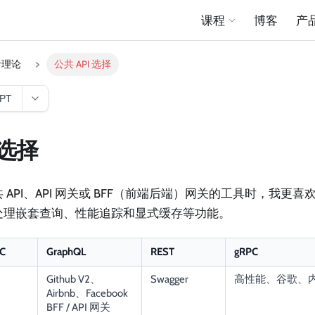
课程
博客
产
计理论
公共 API 选择
GPT
 选择
API、API 网关或 BFF（前端后端）网关的工具时，我更喜欢 
处理嵌套查询、性能追踪和显式缓存等功能。
C
GraphQL
REST
gRPC
Github V2、
Swagger
高性能、谷歌、
Airbnb、Facebook
BFF / API 网关