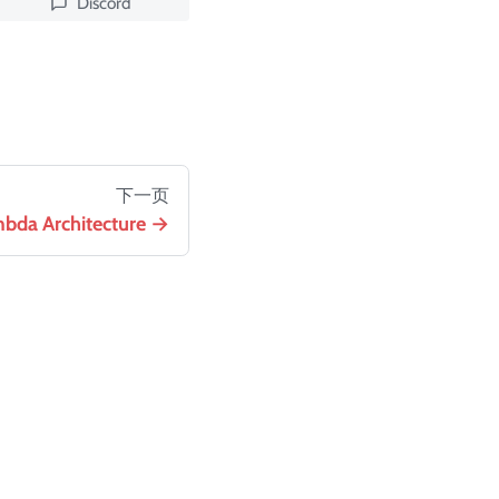
Discord
下一页
bda Architecture