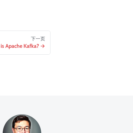
下一页
is Apache Kafka?