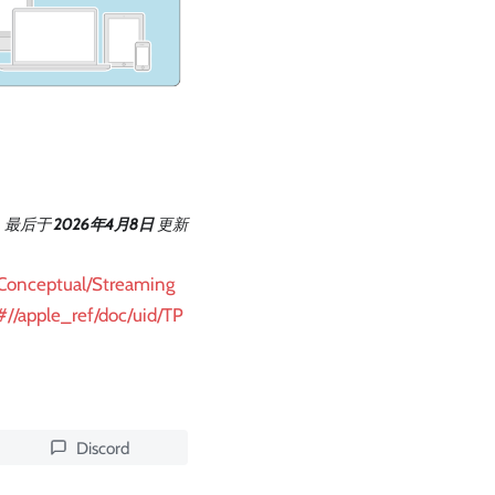
最后
于
2026年4月8日
更新
/Conceptual/Streaming
//apple_ref/doc/uid/TP
Discord