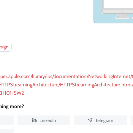
esign
loper.apple.com/library/ios/documentation/NetworkingInternet
TTPStreamingArchitecture/HTTPStreamingArchitecture.html#
CH101-SW2
rning more?
LinkedIn
Telegram