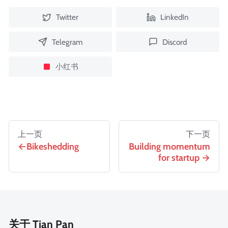
Twitter
LinkedIn
Telegram
Discord
小红书
上一页
下一页
Bikeshedding
Building momentum
for startup
关于 Tian Pan