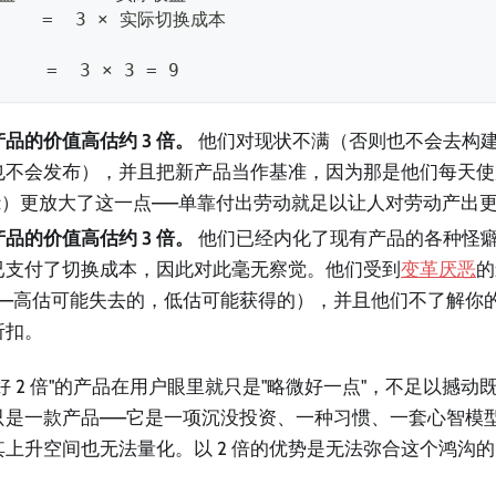
   =  3 × 实际切换成本
   =  3 × 3 = 9
品的价值高估约 3 倍。
他们对现状不满（否则也不会去构
也不会发布），并且把新产品当作基准，因为那是他们每天使
effect）更放大了这一点——单靠付出劳动就足以让人对劳动产出
品的价值高估约 3 倍。
他们已经内化了现有产品的各种怪
已支付了切换成本，因此对此毫无察觉。他们受到
变革厌恶
的
——高估可能失去的，低估可能获得的），并且他们不了解你
折扣。
好 2 倍"的产品在用户眼里就只是"略微好一点"，不足以撼
只是一款产品——它是一项沉没投资、一种习惯、一套心智模
上升空间也无法量化。以 2 倍的优势是无法弥合这个鸿沟的