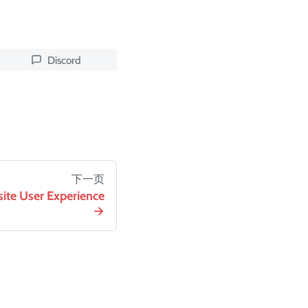
Discord
下一页
site User Experience