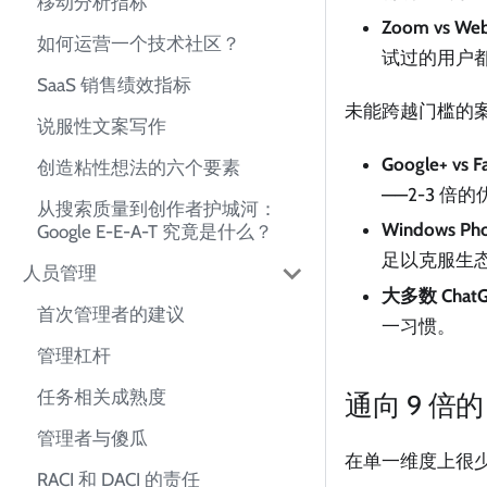
移动分析指标
Zoom vs We
如何运营一个技术社区？
试过的用户
SaaS 销售绩效指标
未能跨越门槛的
说服性文案写作
Google+ vs 
创造粘性想法的六个要素
——2-3 倍
从搜索质量到创作者护城河：
Windows Pho
Google E-E-A-T 究竟是什么？
足以克服生
人员管理
大多数 Chat
首次管理者的建议
一习惯。
管理杠杆
任务相关成熟度
通向 9 倍
管理者与傻瓜
在单一维度上很少
RACI 和 DACI 的责任