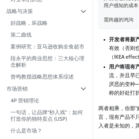
用户感知的成本 
战略与决策
需跨越的鸿沟   
好战略，坏战略
第二曲线
开发者将新产
案例研究：亚马逊收购全食超市
有效（否则
（IKEA 
段永平的商业思想：三大核心理
念解析
用户将现有产
流，并且早
曾鸣教授战略思想体系综述
厌恶的变种
市场营销
称的好处打
4P 营销理论
两者相乘，你那"
一句话，让品牌“秒入戏”：如何
言，现有产品不
打造你的独特卖点 (USP)
入者是未知的，其
什么是市场？