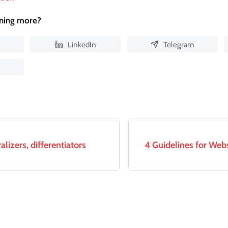
rning more?
LinkedIn
Telegram
lizers, differentiators
4 Guidelines for Web