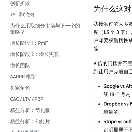
创新扩散
为什么这对
TAL 和鸿沟
我接触过的大多数
为什么采取细分市场与下一个的
策略？
度（1.5 至 
户却要权衡切换
增长阶段 1：PMF
险。
增长阶段 2：增长黑客
9 倍的门槛并不
增长团队
到让用户克服自
AARRR 模型
Google vs 
买家角色
线 18 个月
CAC / LTV / PBP
Dropbox 
精益分析：简化版
增量的。
精益分析：幻灯片
Stripe vs a
都明显属于