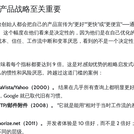
产品战略至关重要
创始人都会把自己的产品宣传为"更好""更快"或"更便宜"—
3 倍）。这个幅度在他们看来是决定性的，因为他们是在自己优
成本、信任、工作流中断和变革厌恶，看到的不是一个决定性
意味着每个指标都要达到 9 倍。这是对
感知
优势的粗略启发式
己的惯性和风险厌恶。跨越过这道门槛的案例：
AltaVista/Yahoo（2000）。
结果在几乎所有查询上都明显更
内，Google 就已取代旧有习惯。
vs FTP/邮件附件（2008）。
"它就是能用"相对于当时工作流的
uthorize.net（2011）。
开发者体验是 10 倍好，而不是 2 倍好
不同的层级。